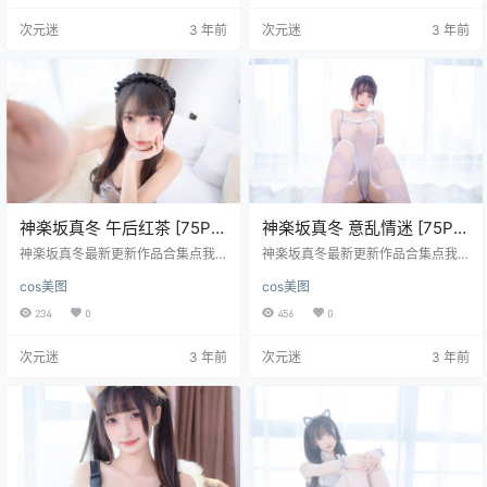
一张娃娃脸吧，给人的感觉比较
次元迷
3 年前
次元迷
3 年前
小。那么神楽坂真冬2分钟视频是什
么呢？她又有哪些黑历史？ 网上都
在流传着神楽坂真冬的2分钟视频，
据传闻是在拍摄作品的时候被摄影
师扑倒了，这个也是难辨真假，毕
竟只是传闻。咱也没有看过。神楽
坂真冬是怎么火起来…
神楽坂真冬 午后红茶 [75P-
神楽坂真冬 意乱情迷 [75P-
199MB]
165MB]
神楽坂真冬最新更新作品合集点我
神楽坂真冬最新更新作品合集点我
下载
下载
cos美图
cos美图
234
0
456
0
次元迷
3 年前
次元迷
3 年前