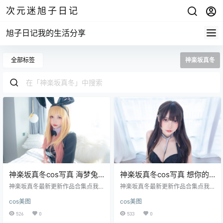
次元迷旭子日记
旭子日记我的生活分享
全部标签
神楽坂真冬
神楽坂真冬cos写真 海梦兔
神楽坂真冬cos写真 想你的
女郎[75P-155MB]
夜 [75P-181MB]
神楽坂真冬最新更新作品合集点我
神楽坂真冬最新更新作品合集点我
下载
下载
cos美图
cos美图
526
0
533
0