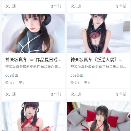
次元迷
3 年前
次元迷
3 年前
神楽坂真冬 cos作品夏日戏
神楽坂真冬《叛逆人偶》
水[75P-205MB]在线欣赏
[75P-91MB]
神楽坂真冬最新更新作品合集点我
神楽坂真冬最新更新作品合集点我
下载
下载
cos美图
cos美图
454
0
378
0
次元迷
3 年前
次元迷
3 年前