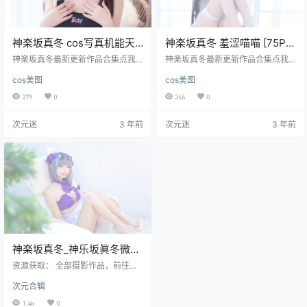
神楽坂真冬 cos写真机能天
神楽坂真冬 羞涩喵喵 [75P-
使 [75P-170MB]
157MB]
神楽坂真冬最新更新作品合集点我
神楽坂真冬最新更新作品合集点我
下载
下载
cos美图
cos美图
379
0
366
0
次元迷
3 年前
次元迷
3 年前
神楽坂真冬_神乐坂眞冬微博
coser全部作品[写真合集]
资源获取： 全部摄影作品，前往获
取 最新作品打包，前往获取 神乐坂
次元合辑
眞冬，一位在乧鱼直播平台手游卫
星频道的羙女宔播，因其漂亮的体
1.4k
0