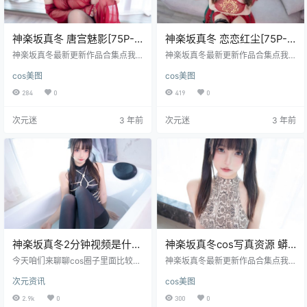
神楽坂真冬 唐宫魅影[75P-
神楽坂真冬 恋恋红尘[75P-
191MB]
261MB]
神楽坂真冬最新更新作品合集点我
神楽坂真冬最新更新作品合集点我
下载
下载
cos美图
cos美图
284
0
419
0
次元迷
3 年前
次元迷
3 年前
神楽坂真冬2分钟视频是什
神楽坂真冬cos写真资源 蟒
么？神楽坂真冬有黑历史
纹旗袍 [75P-163MB]在线欣
今天咱们来聊聊cos圈子里面比较火
神楽坂真冬最新更新作品合集点我
吗？
的神楽坂真冬，神乐坂真冬关注她
赏
下载
次元资讯
cos美图
的人还是比较多得，这个妹子的身
材也不是那么的突出，就是那种瘦
2.9k
0
300
0
瘦的没有啥突出的特点。就是长了