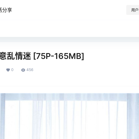
活分享
用户
乱情迷 [75P-165MB]
0
456