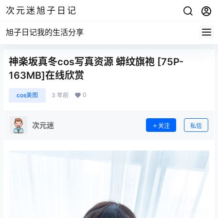
次元迷旭子日记
旭子日记我的生活分享
神楽坂真冬cos写真资源 蟒纹旗袍 [75P-
163MB]在线欣赏
0
cos美图
3 年前
次元迷
关注
私信