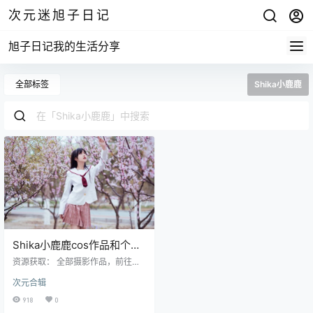
次元迷旭子日记
旭子日记我的生活分享
全部标签
Shika小鹿鹿
Shika小鹿鹿cos作品和个人
介绍完美侧颜，coser中的高
资源获取： 全部摄影作品，前往获
材生
取 最新作品打包，前往获取 今天我
次元合辑
们要说的这位女主角无论是从外貌
到气质，还是从脸蛋到身材那都是
918
0
属于极品的存在。 她就是我们cospl