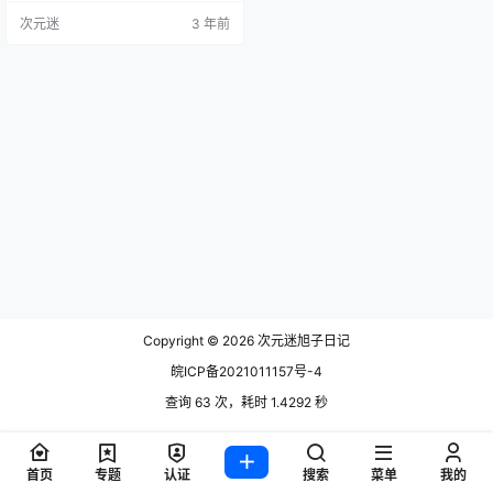
ay圈的高冷女神——Shika小鹿鹿。
次元迷
3 年前
颜值不输抱走莫子aa 如果之前没听
说过，千万别被她这平平无奇的名
字所迷惑，等你看了她的cos写真作
品以及介绍之后，我想你一定会为
之惊喜，也会明白为什么她在微博
上有那么高的人气。 打个预防针，
小心自己…
Copyright © 2026
次元迷旭子日记
皖ICP备2021011157号-4
查询 63 次，耗时 1.4292 秒
首页
专题
认证
搜索
菜单
我的