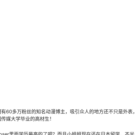
拥有60多万粉丝的知名动漫博主，吸引众人的地方还不只是外表
国传媒大学毕业的高材生！
oser里面学历最高的了吧？而且小姐姐现在还在日本留学，不