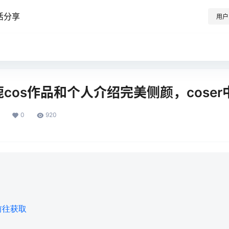
活分享
用户
鹿鹿cos作品和个人介绍完美侧颜，cose
0
920
前往获取