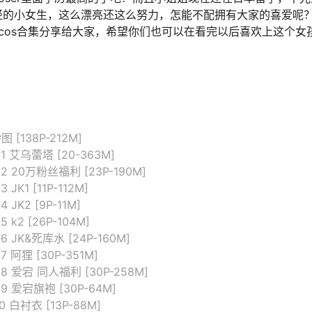
轻的小女生，这么漂亮还这么努力，怎能不配拥有大家的喜爱呢
一些cos合集分享给大家，希望你们也可以在看完以后喜欢上这个女
 [138P-212M]
01 艾乌蕾塔 [20-363M]
02 20万粉丝福利 [23P-190M]
 JK1 [11P-112M]
 JK2 [9P-11M]
 k2 [26P-104M]
6 JK&死库水 [24P-160M]
7 阿狸 [30P-351M]
08 爱宕 同人福利 [30P-258M]
09 爱宕旗袍 [30P-64M]
0 白衬衣 [13P-88M]