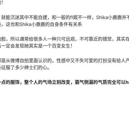
的！
就能沉迷其中不能自拔，和一般的fl姬不一样，Shika小鹿鹿并不
，这也和Shika小鹿鹿的自身条件有关系
的脸，所以通常给很多人一种只可远观，不可靠近的错觉，其实
后一定会发现她其实是一个百变女生！
都是从微博自拍里面认识的，性感中又不失可爱的打扮没有给人
杀征服了多少绅士们的心。
点的服饰，整个人的气场立刻改变，霸气侧漏的气质完全可以ho