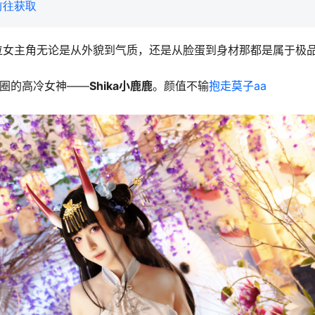
前往获取
位女主角无论是从外貌到气质，还是从脸蛋到身材那都是属于极
ay圈的高冷女神——
Shika小鹿鹿
。颜值不输
抱走莫子aa