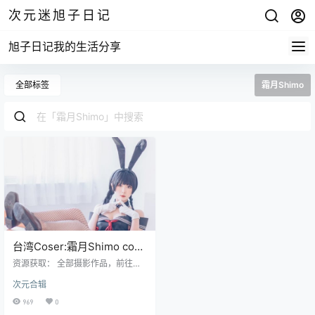
次元迷旭子日记
旭子日记我的生活分享
全部标签
霜月Shimo
台湾Coser:霜月Shimo cos
写真合集[持续更新]
资源获取： 全部摄影作品，前往获
取 最新作品打包，前往获取 大家今
次元合辑
天的女猪脚只是某个萌妹纸coser霜
月shimo，霜月shimo某个妹子要是
969
0
现在是直属大家北京一家川传媒公