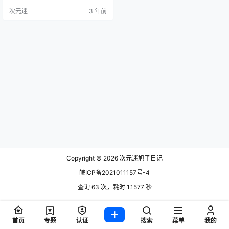
司的，也只是摄联文化，这详述某
次元迷
3 年前
个妹子的商业眼光是非常好的，即
便现在内地已然把湾湾甩的数不尽
了，有些乡镇的商业中心程度都需
要格朗普雷县湾湾的城市呢，如果
继续送回那种超前地方肯定是前途
黯然的，比如说好像谁就已然东下
班师回朝了，现在前…
Copyright © 2026
次元迷旭子日记
皖ICP备2021011157号-4
查询 63 次，耗时 1.1577 秒
首页
专题
认证
搜索
菜单
我的