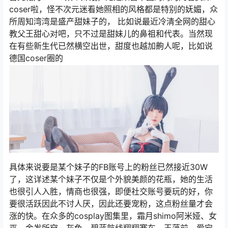
coser啦，怪不次元迷看她照相的风格都是特别的妩媚，众
所周知湾湾是盛产甜妹子的， 比如说最近冷清全网的甜心
教父王甜心对吧，只不过是甜妹儿的鼻祖和代表。当然现
在有些新生代已然横空出世，甜度也越加齁人呢，比如说
德国coser圈的
具体来说要是某个妹子的FB账号上的粉丝已然接近30W
了，这详述某个妹子不仅是个外貌美颜的花瓶，她的生活
也很引人入胜，情商也很强，即便社交账号要玩的好，你
要很活跃因此不讨人厌，因此还要宠粉，这点粉丝量才会
涨的快。在众多的cosplay图集里，霜月shimo阿米娅、女
巫、金发所穿、灰色、碧蓝航线翔翔赛车、玉藻前、爱宕