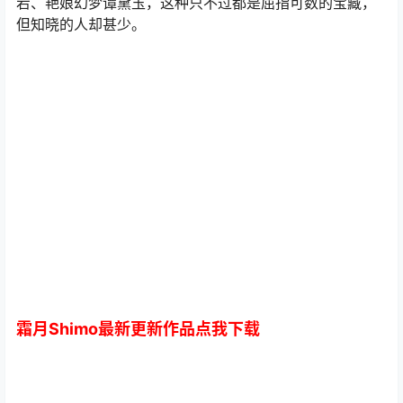
宕、艳娘幻梦谭黛玉，这种只不过都是屈指可数的宝藏，
但知晓的人却甚少。
霜月Shimo最新更新作品点我下载