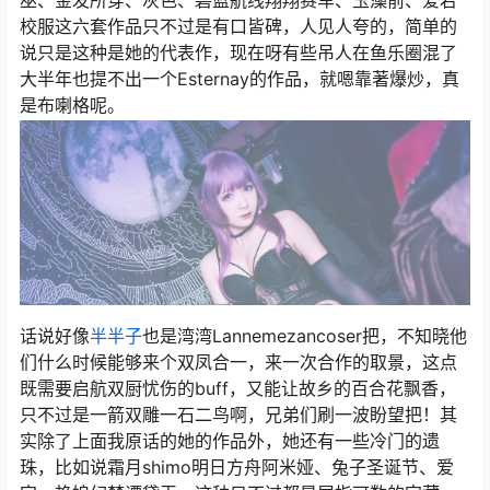
校服这六套作品只不过是有口皆碑，人见人夸的，简单的
说只是这种是她的代表作，现在呀有些吊人在鱼乐圈混了
大半年也提不出一个Esternay的作品，就嗯靠著爆炒，真
是布喇格呢。
话说好像
半半子
也是湾湾Lannemezancoser把，不知晓他
们什么时候能够来个双凤合一，来一次合作的取景，这点
既需要启航双厨忧伤的buff，又能让故乡的百合花飘香，
只不过是一箭双雕一石二鸟啊，兄弟们刷一波盼望把！其
实除了上面我原话的她的作品外，她还有一些冷门的遗
珠，比如说霜月shimo明日方舟阿米娅、兔子圣诞节、爱