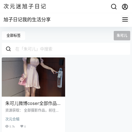
次元迷旭子日记
旭子日记我的生活分享
全部标签
朱可儿
朱可儿微博coser全部作品
[写真合集]
资源获取： 全部摄影作品，前往获
取 最新作品打包，前往获取 套 目
次元合辑
录： [BoLoli波萝社] 2017.09.11 BO
L115 朱可儿 [46P-148MB] [HuaYa
5.7k
0
ng]花漾 2019.12.20 Vol.202 朱可儿