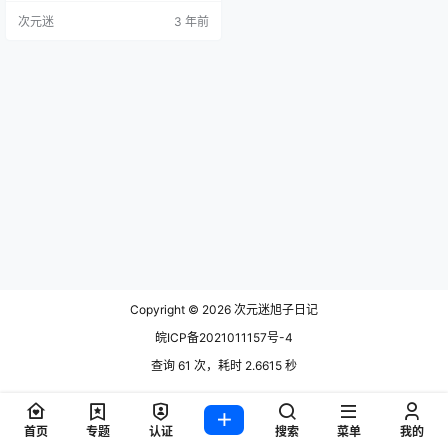
Flower [62P112MB] [HuaYang]花
次元迷
3 年前
漾 2020.01.15 Vol.214 朱可儿Flow
er [59P101MB] [HuaYang]花漾 …
Copyright © 2026
次元迷旭子日记
皖ICP备2021011157号-4
查询 61 次，耗时 2.6615 秒
首页
专题
认证
搜索
菜单
我的