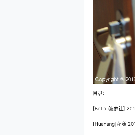
目录：
[BoLoli波萝社] 201
[HuaYang]花漾 201