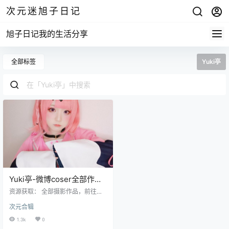
次元迷旭子日记
旭子日记我的生活分享
全部标签
Yuki亭
Yuki亭-微博coser全部作品
[写真合集]
资源获取： 全部摄影作品，前往获
取 最新作品打包，前往获取 非常非
次元合辑
常可爱的小姐姐，想了解她更多信
息就去关注她的 m weibo：Yuki_亭
1.3k
0
亭子 twitter：teyi0214 twitter：yu