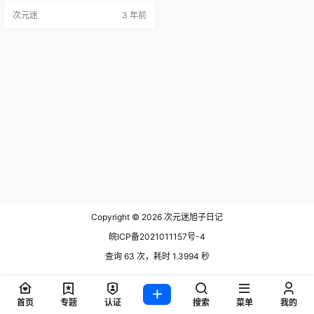
kiyukiroom twitter：teyi0214 twitt
次元迷
3 年前
er：yukiyukiroom NO.001 01月fan
tia会员订阅合集 [76P-285MB] – ?
花嫁愛宕? [32P-10…
Copyright © 2026
次元迷旭子日记
皖ICP备2021011157号-4
查询 63 次，耗时 1.3994 秒
首页
专题
认证
搜索
菜单
我的