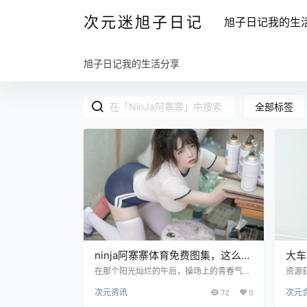
次元迷旭子日记
旭子日记我的生
旭子日记我的生活分享
全部标签
ninja阿寨寨体育免费图集，这么可
大车
爱的姐姐你确定不来照顾一下
材整
在那个阳光灿烂的午后，操场上的青春气息
资源
仿佛能穿透时间的壁垒，让人不禁回想起那
作品
次元资讯
72
0
次元
些无忧无虑的校园时光。那时候，体育课总
位非常
是男生们最期待的时刻，尤其是夏日炎炎，
nJ