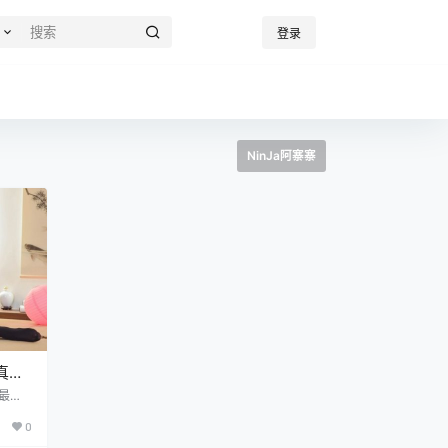
登录
NinJa阿寨寨
写真作
最新
帯来的
0
当地C
在台