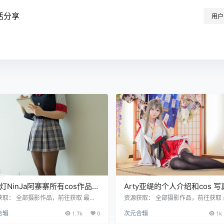
活分享
用户
灯NinJa阿寨寨所有cos作品素
Arty亚缇的个人介绍和cos 
理
品合集
获取： 全部摄影作品，前往获取 最新
资源获取： 全部摄影作品，前往获取 
打包，前往获取 今天为大家分享的是一
作品打包，前往获取 本期我们给大家
合辑
1.7k
0
次元合辑
1k
丰满的妹子@NinJA阿寨寨，关于Ni
COS合集是Arty亚缇，来自台灣，在
a阿寨寨的资料并不多，套图作品也很
OS圈內的知名度可是响当当的，据说