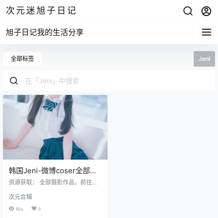
次元迷旭子日记
旭子日记我的生活分享
全部标签
Jeni
韩国Jeni-微博coser全部作
品写真合集
资源获取： 全部摄影作品，前往获
取 最新作品打包，前往获取 N NO.
次元合辑
001 [DJAWA] Jeni Brooklyn Girl[2
9P] NO.002 [DJAWA] Jeni NieR A
804
0
utomata 2B NO.003 [DJAWA] Jeni