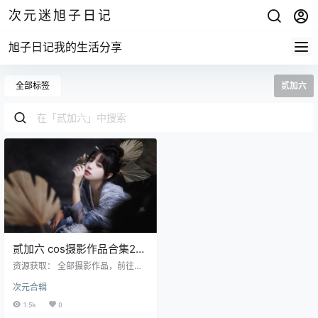
次元迷旭子日记
旭子日记我的生活分享
全部标签
贰加六
贰加六 cos摄影作品合集20
套
资源获取： 全部摄影作品，前往获
取 最新作品打包，前往获取 作品目
次元合辑
录 资源目录 贰加六 NO.001 贝儿公
主[24P-423MB] 贰加六 NO.002 暗
1.5k
0
黑哥特新娘[22P-342MB] 贰加六 N