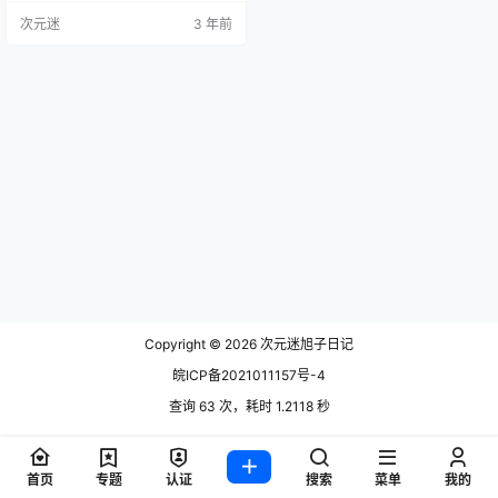
O.003 泛舟溪上[35P-358MB] 贰加
次元迷
3 年前
六 NO.004 姐妹成对，快乐加倍[22
P-80MB] 贰加六 NO.005 雷神cos
[22P-284MB] 贰加六 NO.006 莫奈
的画室[2…
Copyright © 2026
次元迷旭子日记
皖ICP备2021011157号-4
查询 63 次，耗时 1.2118 秒
首页
专题
认证
搜索
菜单
我的