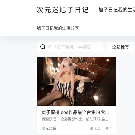
次元迷旭子日记
旭子日记我的生
旭子日记我的生活分享
全部标签
贞子蜜桃 cos作品最全合集14套持
续更新
资源获取： 全部摄影作品，前往获取 最新
作品打包，前往获取 资源目录 贞子蜜桃
次元合辑
1.4k
0
最新更新作品合集点我下载