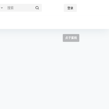
登录
贞子蜜桃