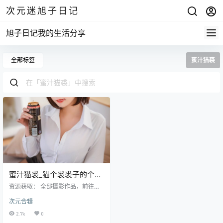
次元迷旭子日记
旭子日记我的生活分享
全部标签
蜜汁猫裘
蜜汁猫裘_猫个裘裘子的个人
介绍和cos作品合集
资源获取： 全部摄影作品，前往获
取 最新作品打包，前往获取 微博：
次元合辑
@蜜汁猫裘 中文名字蜜汁猫裘，广
东人，出生于年3月15日，Coser、
2.7k
0
微博网红、动漫博主，喜欢Cospla