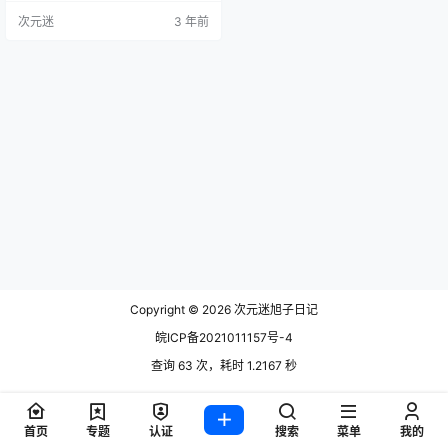
y，平时也以角色扮演为主。 已经出
次元迷
3 年前
品了不少精美养眼艺术照。 目前主
要在INS活跃，微博也是主要分享
地。 蜜汁猫裘是个喜欢COS的二次
元女生，平时就是喜欢拍一些穿着
各种服装不同造型的照片，蜜汁猫
裘既不是网红也不做直播，想了解
她的，…
Copyright © 2026
次元迷旭子日记
皖ICP备2021011157号-4
查询 63 次，耗时 1.2167 秒
首页
专题
认证
搜索
菜单
我的