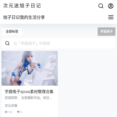
次元迷旭子日记
旭子日记我的生活分享
全部标签
芋圆侑子
芋圆侑子sjcos素材整理合集
资源获取： 全部摄影作品，前往获
取 最新作品打包，前往获取 首先第
次元合辑
一次看到芋圆侑子sj这个名字你会想
到什么？我相信你也我一样也想到
913
0
了珍珠奶茶里面的珍珠是不是，那