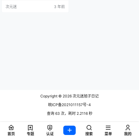
个珍珠貌似就是用芋圆做的， 不过
次元迷
3 年前
芋圆是什么做的我也无从得知，感
觉应该是免费加了一些其他什么成
分组成的，话说我还挺喜欢吃芋圆
的，糯糯的，软软的，还想还挺管
饱，可以当饭吃的样子。既然提到
奶茶你想到什么呢？想必是和我一
样想到奶茶轮了对把。 这里我…
Copyright © 2026
次元迷旭子日记
皖ICP备2021011157号-4
查询 63 次，耗时 2.2116 秒
首页
专题
认证
搜索
菜单
我的