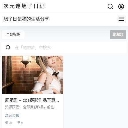
次元迷旭子日记
旭子日记我的生活分享
全部标签
肥肥雅
肥肥雅 – cos摄影作品写真合
集
资源获取： 全部摄影作品，前往获
取 最新作品打包，前往获取 肥肥
次元合辑
雅，微博动漫博主，粉丝8.3万。 微
博：肥肥雅- 资源目录 NO.001 穹妹
2k
0
兔女郎 [25P-405MB] 肥肥雅全部作