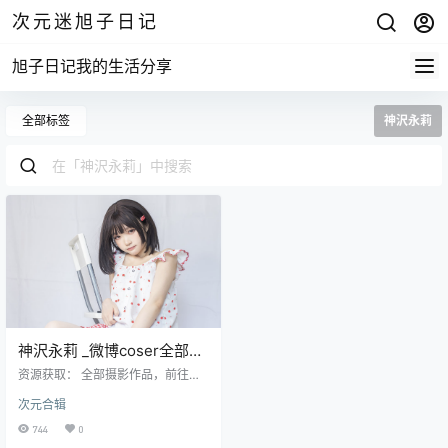
次元迷旭子日记
旭子日记我的生活分享
全部标签
神沢永莉
神沢永莉 _微博coser全部作
品
资源获取： 全部摄影作品，前往获
取 最新作品打包，前往获取 资源
次元合辑
目录 NO.01 梦魔利兹 [22P-146MB]
神沢永莉 NO.002 黑色毛衣吊带+牛
744
0
仔裙吊带黑丝 [22P-162MB] 神沢永