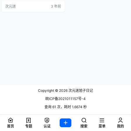
莉 NO.003 缠玛瑙灰+象牙白 [45P-
次元迷
3 年前
381MB] 神沢永莉最新更新作品合
集点我下载
Copyright © 2026
次元迷旭子日记
皖ICP备2021011157号-4
查询 61 次，耗时 1.6674 秒
首页
专题
认证
搜索
菜单
我的