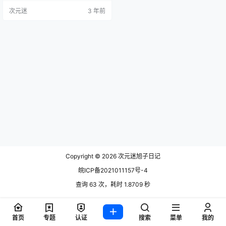
但是这个萌妹子的颜值还是比较高
次元迷
3 年前
的。 不管是身材还是颜值都是非常
的Nice的，现在在wb上面搜索不到
她的个人账号了，可能是没有使用w
b或者就是由于什么原因被fh了吧。
在cos这个圈子里面经常会出现这种
博主账号fh的事情，她们有些拍的图
片…
Copyright © 2026
次元迷旭子日记
皖ICP备2021011157号-4
查询 63 次，耗时 1.8709 秒
首页
专题
认证
搜索
菜单
我的