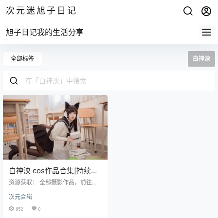
次元迷旭子日记
旭子日记我的生活分享
全部标签
白神泱
白神泱 cos作品合集[持续更
新]
资源获取： 全部摄影作品，前往获
取 最新作品打包，前往获取 今天这
次元合辑
一期给大家分享的cos作品是白神泱
的，她是台湾的一位妹子，她的作
852
0
品也不是很多，我只收集到了7套。