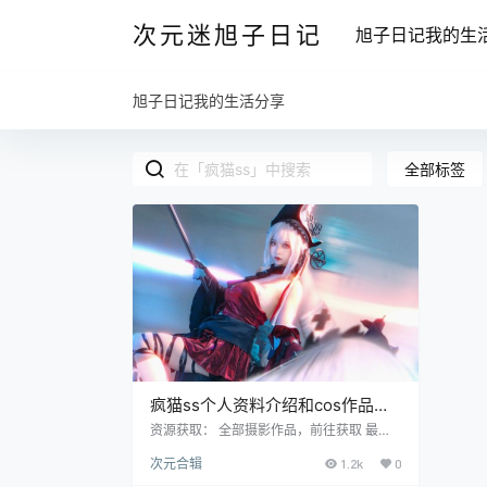
次元迷旭子日记
旭子日记我的生
旭子日记我的生活分享
全部标签
疯猫ss个人资料介绍和cos作品合
集
资源获取： 全部摄影作品，前往获取 最新
作品打包，前往获取 本期分享的COS兒合
次元合辑
1.2k
0
集是——疯猫ss，又叫疯了个猫，知名Cos
er、围脖网红，出生于1997年01月23日，