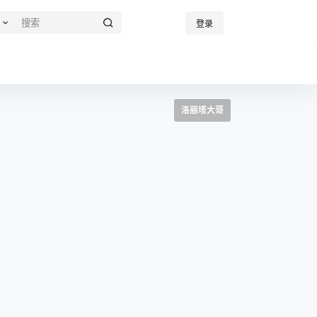
登录
洛丽塔大哥