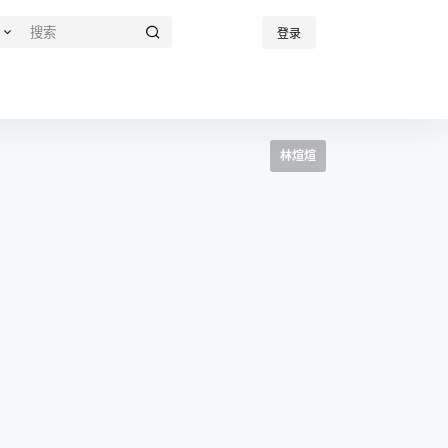
登录
林煊煊