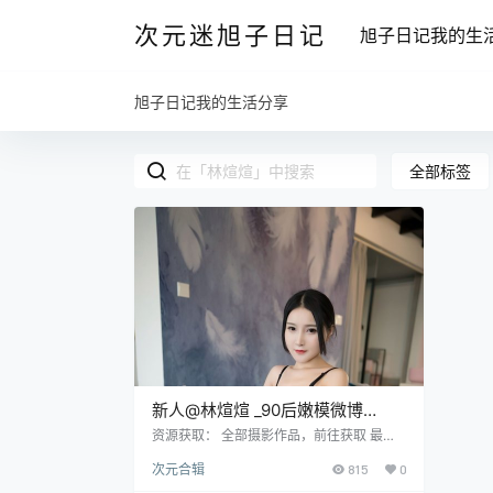
次元迷旭子日记
旭子日记我的生
旭子日记我的生活分享
全部标签
新人@林煊煊 _90后嫩模微博
coser全部作品
资源获取： 全部摄影作品，前往获取 最新
作品打包，前往获取 [FEILIN嗲囡囡] 2021.
次元合辑
815
0
01.19 VOL.369 林煊煊 [44P-369MB] [XIU
REN秀人网] 2021.01.05 NO.2969 林煊煊