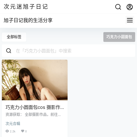
次元迷旭子日记
旭子日记我的生活分享
全部标签
巧克力小圆面包
巧克力小圆面包cos 摄影作
品合集
资源获取： 全部摄影作品，前往获
取 最新作品打包，前往获取 巧克力
次元合辑
小圆面包，动漫博主，粉丝15.7万。
微博：巧克力小圆面包 资源目录 N
2.2k
0
O.001 暗香疏影 [115P4V-1.97GB]