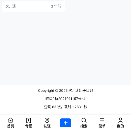
NO.002 &胡桃喵 恋兔之踪 [122P6V
次元迷
3 年前
-2.36GB] 巧克力小圆面包最新更新
作品合集点我下载
Copyright © 2026
次元迷旭子日记
皖ICP备2021011157号-4
查询 63 次，耗时 1.2831 秒
首页
专题
认证
搜索
菜单
我的