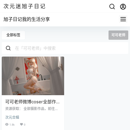
次元迷旭子日记
旭子日记我的生活分享
全部标签
可可老师
可可老师微博coser全部作品
[写真合集]
资源获取： 全部摄影作品，前往获
取 最新作品打包，前往获取 可可老
次元合辑
师，成都的美女Coser。这妹子年纪
轻轻就当上了老师，迫不及待的我
1.8k
0
想回去上课了。 Twitter：@阿里扎