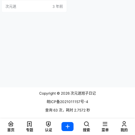
图斯1 NO.01 玛丽萝丝天使 [42P-28
次元迷
3 年前
4MB] NO.02 碧蓝航线 光荣凉夜春
雪 [50P-502MB] NO.003 放课后jk
[30P-203MB] NO.004 柴郡 [16P-
177MB] NO.005 夏…
Copyright © 2026
次元迷旭子日记
皖ICP备2021011157号-4
查询 63 次，耗时 2.7572 秒
首页
专题
认证
搜索
菜单
我的