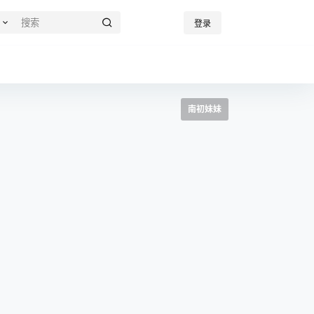
登录
南初妹妹