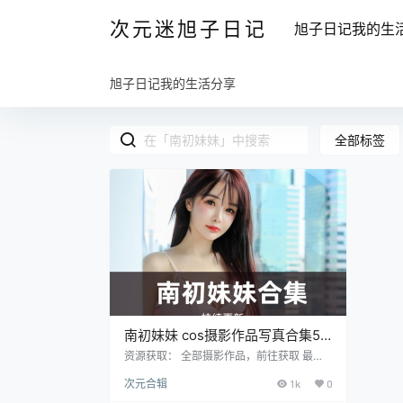
次元迷旭子日记
旭子日记我的生
旭子日记我的生活分享
全部标签
南初妹妹 cos摄影作品写真合集5
套
资源获取： 全部摄影作品，前往获取 最新
作品打包，前往获取 今天为大家分享一位非
次元合辑
1k
0
常清纯可爱的抖音网红@南初妹妹，微博昵
称：Dora南初，住址备注的是浙江杭州，身