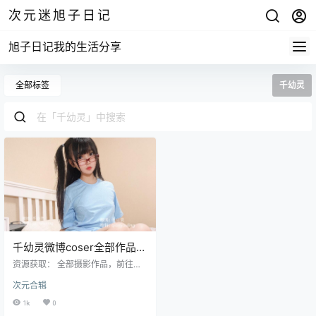
次元迷旭子日记
旭子日记我的生活分享
全部标签
千幼灵
千幼灵微博coser全部作品
[写真合集][持续更新]
资源获取： 全部摄影作品，前往获
取 最新作品打包，前往获取 千幼灵
次元合辑
- NO.1 jk制服[121p203MB] 千幼灵
- NO.2 血小板[122P232M] 千幼灵
1k
0
全部作品合集点我下载