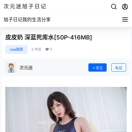
次元迷旭子日记
旭子日记我的生活分享
皮皮奶 深蓝死库水[50P-416MB]
0
cos美图
3 年前
次元迷
关注
私信