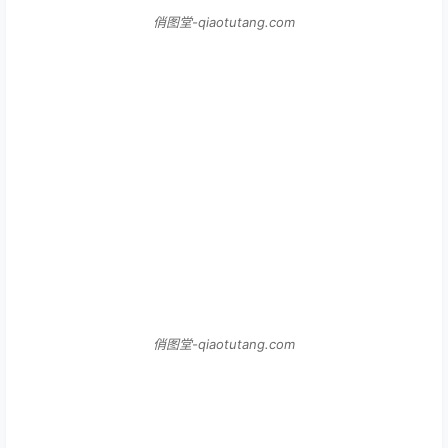
俏图堂-qiaotutang.com
俏图堂-qiaotutang.com