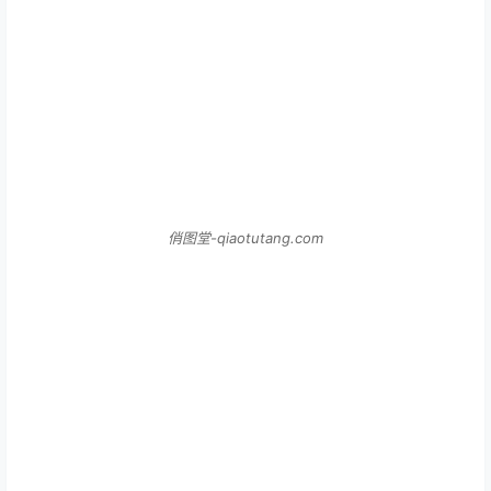
俏图堂-qiaotutang.com