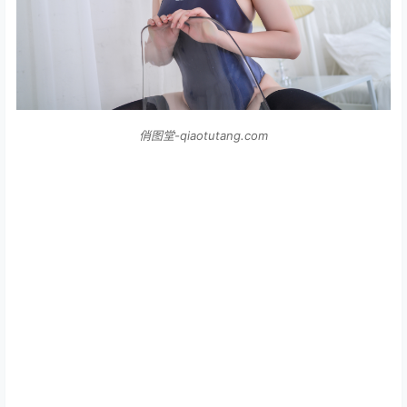
俏图堂-qiaotutang.com