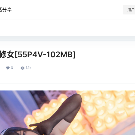
活分享
用户
女[55P4V-102MB]
0
1.1k