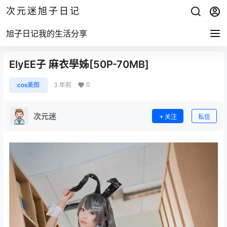
次元迷旭子日记
旭子日记我的生活分享
ElyEE子 麻衣學姊[50P-70MB]
0
cos美图
3 年前
次元迷
关注
私信