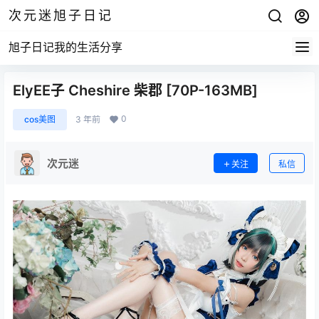
次元迷旭子日记
旭子日记我的生活分享
ElyEE子 Cheshire 柴郡 [70P-163MB]
0
cos美图
3 年前
次元迷
关注
私信