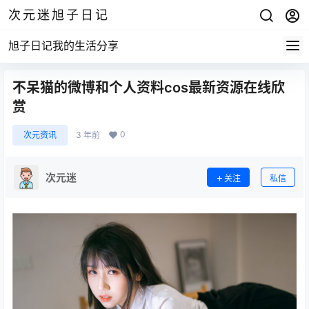
次元迷旭子日记
旭子日记我的生活分享
不呆猫的微博和个人资料cos最新资源在线欣
赏
0
次元资讯
3 年前
次元迷
关注
私信