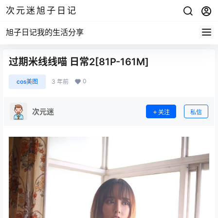
次元迷旭子日记
旭子日记我的生活分享
过期米线线喵 日常2[81P-161M]
0
cos美图
3 年前
次元迷
关注
私信