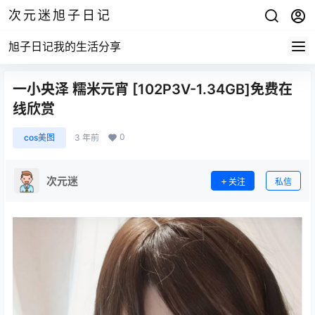
次元迷旭子日记
旭子日记我的生活分享
一小央泽 糯米元宵 [102P3V-1.34GB]免费在
线欣赏
0
cos美图
3 年前
次元迷
关注
私信