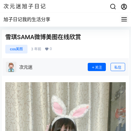
次元迷旭子日记
旭子日记我的生活分享
雪琪SAMA微博美图在线欣赏
0
cos美图
3 年前
次元迷
关注
私信