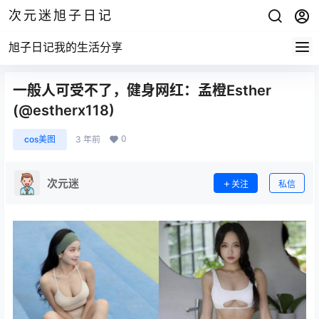
次元迷旭子日记
旭子日记我的生活分享
一般人可受不了，健身网红：孟橙Esther
(@estherx118)
0
cos美图
3 年前
次元迷
关注
私信