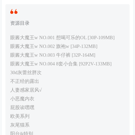
资源目录
眼酱大魔王w NO.001 想喝可乐的OL [30P-109MB]
眼酱大魔王w NO.002 旗袍w [34P-132MB]
眼酱大魔王w NO.003 牛仔裤 [32P-164M]
眼酱大魔王w NO.004 8套小合集 [92P2V-133MB]
30d灰蕾丝胖次
不正经的露出
人妻感家居风√
小恶魔内衣
屁股诶嘿嘿
欧美系列
灰尾猫系
阳台jk特别