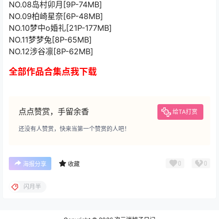
NO.08岛村卯月[9P-74MB]
NO.09柏崎星奈[6P-48MB]
NO.10梦中o婚礼[21P-177MB]
NO.11梦梦兔[8P-65MB]
NO.12涉谷凛[8P-62MB]
全部作品合集点我下载
点点赞赏，手留余香
给TA打赏
还没有人赞赏，快来当第一个赞赏的人吧！
0
0
海报分享
收藏
闪月半