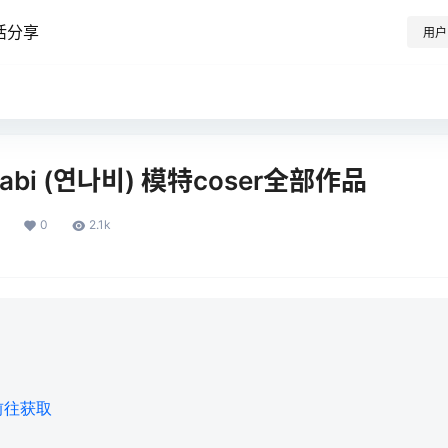
活分享
用户
abi (연나비) 模特coser全部作品
0
2.1k
前往获取