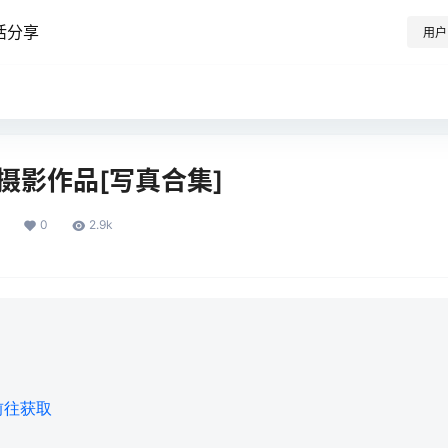
活分享
用户
cos摄影作品[写真合集]
0
2.9k
前往获取