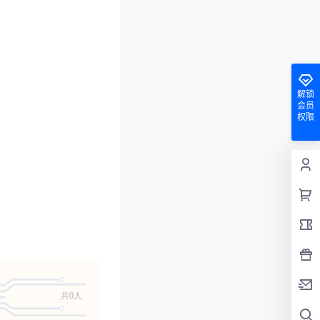
解锁
会员
权限
共0人