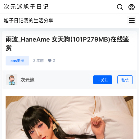
次元迷旭子日记
旭子日记我的生活分享
雨波_HaneAme 女天狗(101P279MB)在线鉴
赏
0
cos美图
3 年前
次元迷
关注
私信