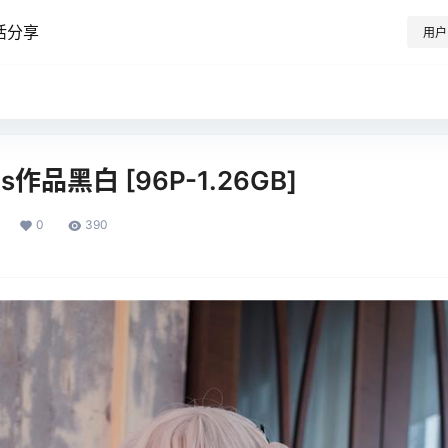
活分享
用户
作品黑白 [96P-1.26GB]
0
390