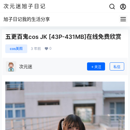
次元迷旭子日记
旭子日记我的生活分享
五更百鬼cos JK [43P-431MB]在线免费欣赏
0
cos美图
3 年前
次元迷
关注
私信