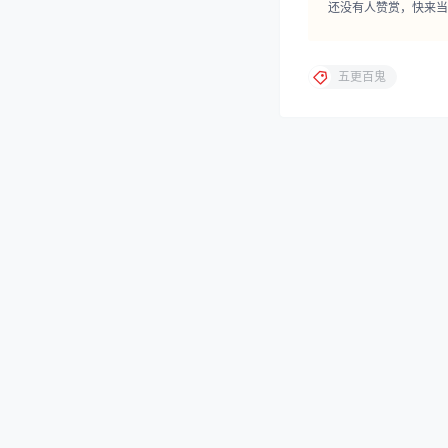
点点赞赏，手留
还没有人赞赏，快来当
五更百鬼