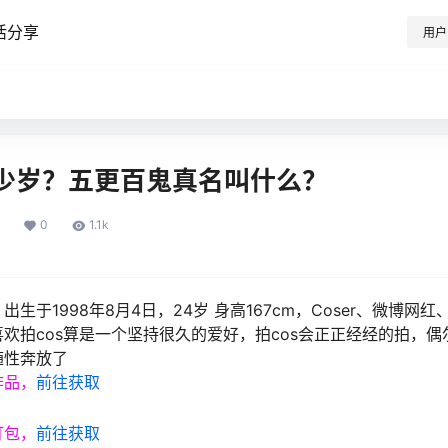
活分享
用户
少岁？五更百鬼真名叫什么？
0
1.1k
生于1998年8月4日，24岁 身高167cm，Coser、微博网
欢拍cos算是一个坚持很久的爱好，拍cos会正正经经的拍，
随性奔放了
作品，
前往获取
打包，
前往获取