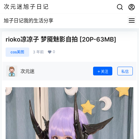
次元迷旭子日记
旭子日记我的生活分享
rioko凉凉子 梦魇魅影自拍 [20P-63MB]
0
cos美图
3 年前
次元迷
关注
私信