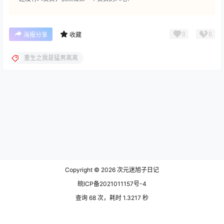
重生之我是猛男离离全部作品合集点我下载
点点赞赏，手留余香
给TA打赏
还没有人赞赏，快来当第一个赞赏的人吧！
0
0
海报分享
收藏
重生之我是猛男离离
Copyright © 2026
次元迷旭子日记
皖ICP备2021011157号-4
查询 68 次，耗时 1.3217 秒