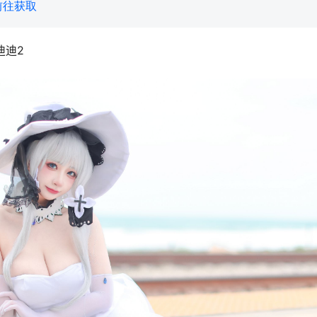
前往获取
迪迪2