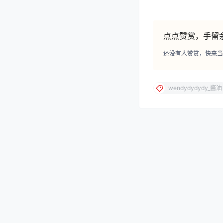
wendydydydy_酱油