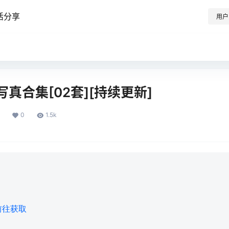
活分享
用户
月写真合集[02套][持续更新]
0
1.5k
前往获取