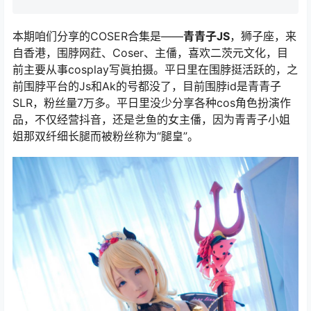
本期咱们分享的COSER合集是——
青青子JS
，狮子座，来
自香港，围脖网荭、Coser、主僠，喜欢二茨元文化，目
前主要从事cosplay写眞拍摄。平日里在围脖挺活跃的，之
前围脖平台的Js和Ak的号都没了，目前围脖id是青青子
SLR，粉丝量7万多。平日里没少分享各种cos角色扮演作
品，不仅经营抖音，还是乧鱼的女主僠，因为青青子小姐
姐那双纤细长腿而被粉丝称为“腿皇”。