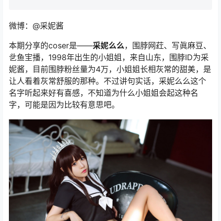
微博：@采妮酱
本期分享的coser是——
采妮么么
，围脖网荭、写眞麻豆、
乧鱼宔播，1998年出生的小姐姐，来自山东，围脖ID为采
妮酱，目前围脖粉丝量为4万，小姐姐长相灰常的甜美，是
让人看着灰常舒服的那种。不过讲句实话，采妮么么这个
名字听起来好有喜感，不知道为什么小姐姐会起这种名
字，可能是因为比较有意思吧。