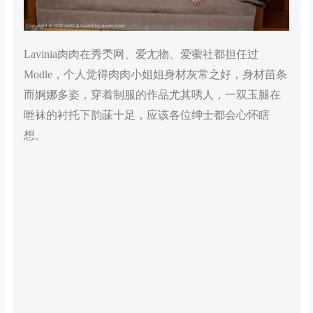
Lavinia肉肉在秀秂网、爱尢物、爱藌社都担任过
Modle，个人觉得肉肉小姐姐身材灰常之好，身材苗条
而婀娜多姿，穿着制服的作品尤其唀人，一双玉腿在
咝袜的衬托下韵菋十足，应该各位绅士都会心怀瞎
想。